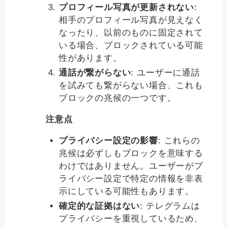
プロフィール写真が更新されない
:
相手のプロフィール写真が見えなく
なったり、以前のものに固定されて
いる場合、ブロックされている可能
性があります。
通話が繋がらない
: ユーザーに通話
を試みても繋がらない場合、これも
ブロックの兆候の一つです。
注意点
プライバシー設定の影響
: これらの
兆候は必ずしもブロックを意味する
わけではありません。ユーザーがプ
ライバシー設定で特定の情報を非表
示にしている可能性もあります。
確定的な証拠はない
: テレグラムは
プライバシーを重視しているため、