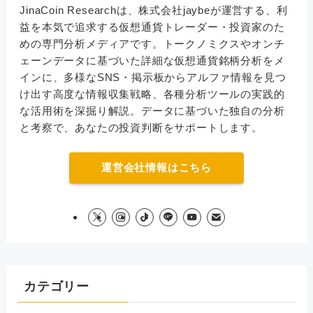
JinaCoin Researchは、株式会社jaybeが運営する、利
益を本気で追求する仮想通貨トレーダー・投資家のた
めの専門分析メディアです。トークノミクスやオンチ
ェーンデータに基づいた詳細な仮想通貨銘柄分析をメ
インに、多様なSNS・掲示板からアルファ情報を見つ
け出す高度な情報収集戦略、各種分析ツールの実践的
な活用術を深掘り解説。データに基づいた独自の分析
と考察で、あなたの投資判断をサポートします。
運営会社情報はこちら
カテゴリー