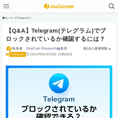
ホーム
Telegram
【Q&A】Telegram(テレグラム)でブ
ロックされているか確認するには？
執筆者
JinaCoin Research編集部
他1名の著者情報
2024年04月09日 13時30分
Telegram