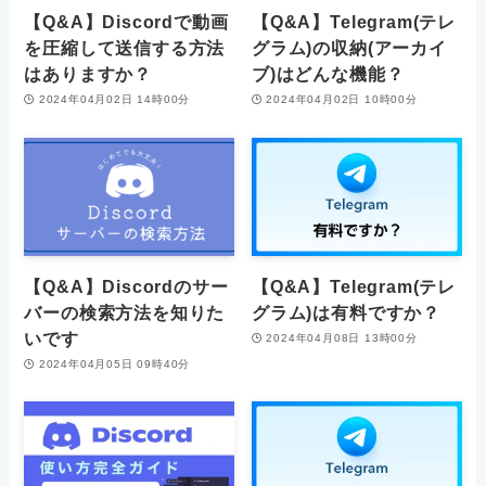
【Q&A】Discordで動画
【Q&A】Telegram(テレ
を圧縮して送信する方法
グラム)の収納(アーカイ
はありますか？
ブ)はどんな機能？
2024年04月02日 14時00分
2024年04月02日 10時00分
【Q&A】Discordのサー
【Q&A】Telegram(テレ
バーの検索方法を知りた
グラム)は有料ですか？
いです
2024年04月08日 13時00分
2024年04月05日 09時40分