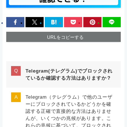
URLをコピーする
Telegram(テレグラム)でブロックされ
ているか確認する方法はありますか？
Telegram（テレグラム）で他のユーザ
ーにブロックされているかどうかを確
認する正確で直接的な方法はありませ
んが、いくつかの兆候があります。こ
れらの兆候に基づいて、ブロックされ