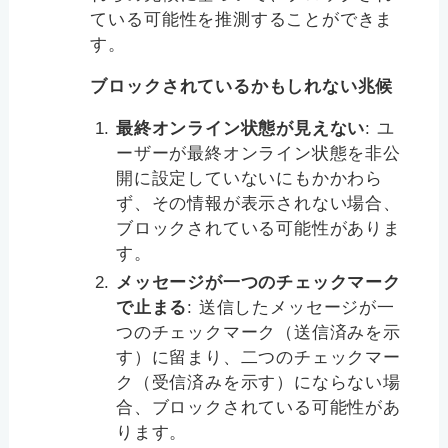
ている可能性を推測することができま
す。
ブロックされているかもしれない兆候
最終オンライン状態が見えない
: ユ
ーザーが最終オンライン状態を非公
開に設定していないにもかかわら
ず、その情報が表示されない場合、
ブロックされている可能性がありま
す。
メッセージが一つのチェックマーク
で止まる
: 送信したメッセージが一
つのチェックマーク（送信済みを示
す）に留まり、二つのチェックマー
ク（受信済みを示す）にならない場
合、ブロックされている可能性があ
ります。