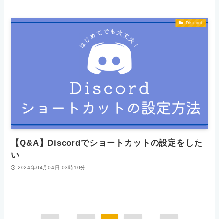
Discord
【Q&A】Discordでショートカットの設定をした
い
2024年04月04日 08時10分