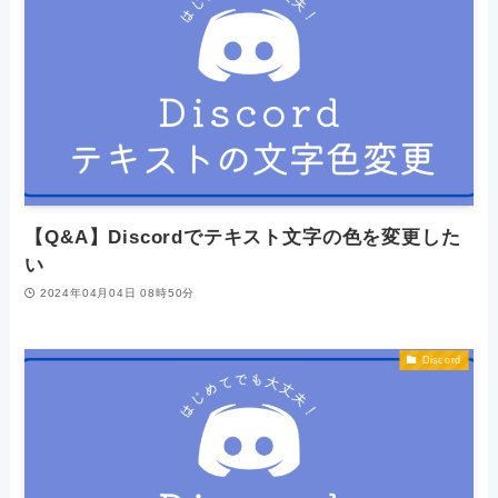
【Q&A】Discordでテキスト文字の色を変更した
い
2024年04月04日 08時50分
Discord