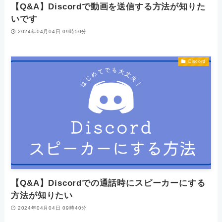
【Q&A】Discordで動画を送信する方法が知りた
いです
2024年04月04日 09時50分
Discord
【Q&A】Discordでの通話時にスピーカーにする
方法が知りたい
2024年04月04日 09時40分