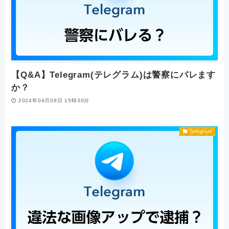
【Q&A】Telegram(テレグラム)は警察にバレます
か？
2024年04月08日 15時30分
Telegram