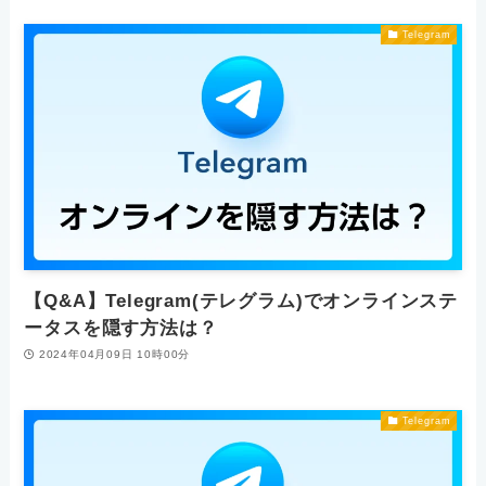
Telegram
【Q&A】Telegram(テレグラム)でオンラインステ
ータスを隠す方法は？
2024年04月09日 10時00分
Telegram