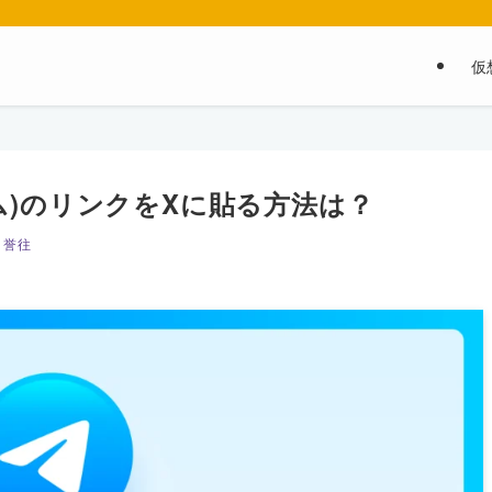
仮
グラム)のリンクをXに貼る方法は？
 誉往