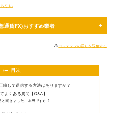
困らない
仮想通貨FX)おすすめ業者
コンテンツの誤りを送信する
目次
動画を圧縮して送信する方法はありますか？
ついてよくある質問【Q&A】
バレると聞きました。本当ですか？
？