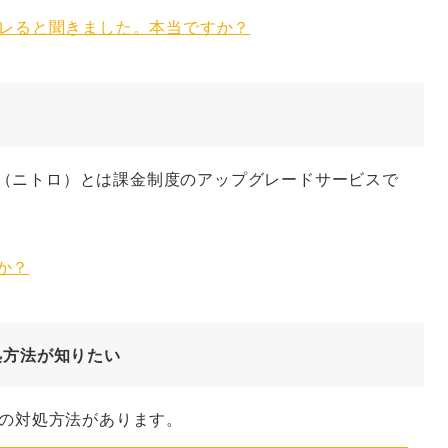
とバレると聞きました。本当ですか？
toro（ニトロ）とは課金制度のアップグレードサービスで
すか？
対処方法が知りたい
以下の対処方法があります。