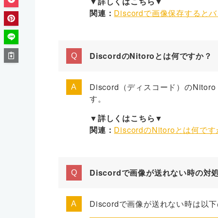
▼詳しくはこちら▼
関連：
Discordで画像保存する
DiscordのNitoroとは何ですか？
Discord（ディスコード）のNi
す。
▼詳しくはこちら▼
関連：
DiscordのNitoroとは何で
Discordで画像が送れない時の
Discordで画像が送れない時は