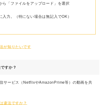
から「ファイルをアップロード」を選択
に入力。（特にない場合は無記入でOK）
る方法が知りたいです
法ですか？
サービス（NetflixやAmazonPrime等）の動画を共
るのは違法ですか？