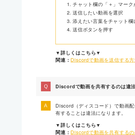
チャット欄の「＋」マーク
送信したい動画を選択
添えたい言葉をチャット欄
送信ボタンを押す
▼詳しくはこちら▼
関連：
Discordで動画を送信す
Discordで動画を共有するのは違
Discord（ディスコード）で動画配信
有することは違法になります。
▼詳しくはこちら▼
関連：
Discordで動画を共有す