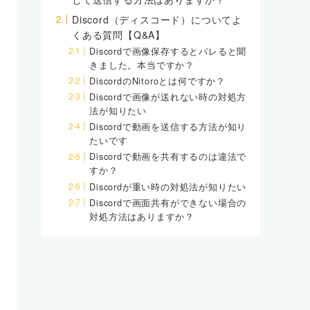
Discord（ディスコード）についてよ
くある質問【Q&A】
Discordで画像保存するとバレると聞
きました。本当ですか？
DiscordのNitoroとは何ですか？
Discordで画像が送れない時の対処方
法が知りたい
Discordで動画を送信する方法が知り
たいです
Discordで動画を共有するのは違法で
すか？
Discordが重い時の対処法が知りたい
Discordで画面共有ができない場合の
対処方法はありますか？