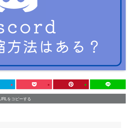
URLをコピーする