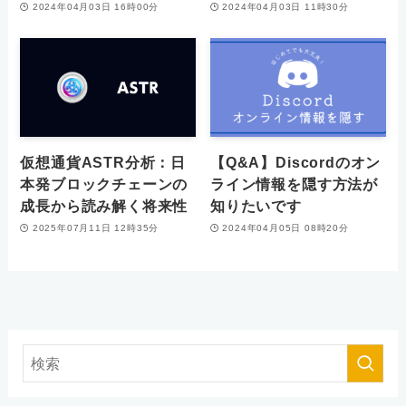
2024年04月03日 16時00分
2024年04月03日 11時30分
仮想通貨ASTR分析：日
【Q&A】Discordのオン
本発ブロックチェーンの
ライン情報を隠す方法が
成長から読み解く将来性
知りたいです
2025年07月11日 12時35分
2024年04月05日 08時20分