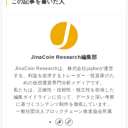
この記事を書いた人
JinaCoin Research編集部
JinaCoin Researchは、株式会社jaybeが運営
する、利益を追求するトレーダー・投資家のた
めの仮想通貨専門分析メディアです。
私たちは、正確性・信頼性・独立性を担保した
編集ガイドラインに沿って、データと深い考察
に基づくコンテンツ制作を徹底しています。
一般社団法人ブロックチェーン推進協会所属