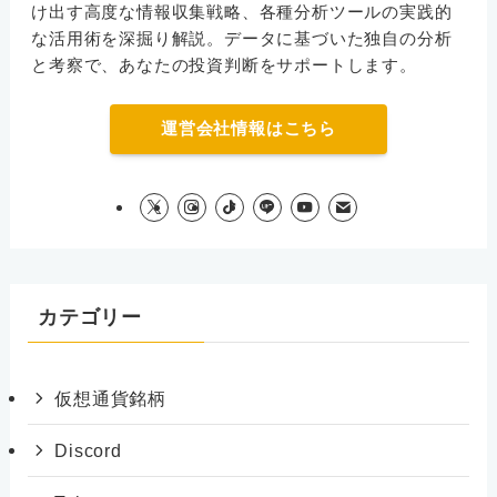
け出す高度な情報収集戦略、各種分析ツールの実践的
な活用術を深掘り解説。データに基づいた独自の分析
と考察で、あなたの投資判断をサポートします。
運営会社情報はこちら
カテゴリー
仮想通貨銘柄
Discord