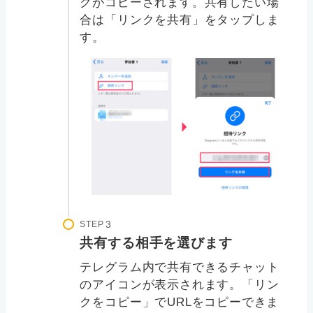
クがコピーされます。共有したい場
合は「リンクを共有」をタップしま
す。
STEP
共有する相手を選びます
テレグラム内で共有できるチャット
のアイコンが表示されます。「リン
クをコピー」でURLをコピーできま