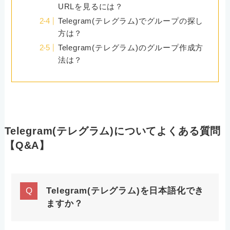
URLを見るには？
Telegram(テレグラム)でグループの探し
方は？
Telegram(テレグラム)のグループ作成方
法は？
Telegram(テレグラム)についてよくある質問
【Q&A】
Telegram(テレグラム)を日本語化でき
ますか？