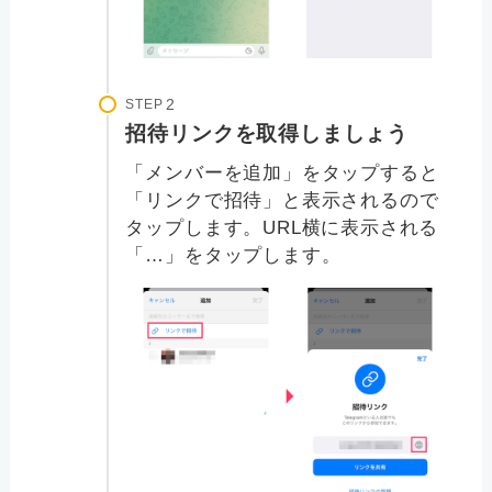
STEP
招待リンクを取得しましょう
「メンバーを追加」をタップすると
「リンクで招待」と表示されるので
タップします。URL横に表示される
「…」をタップします。