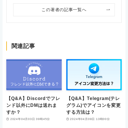
この著者の記事一覧へ
関連記事
【Q&A】Discordでフレ
【Q&A】Telegram(テレ
ンド以外にDMは送れま
グラム)でアイコンを変更
すか？
する方法は？
2024年04月03日 09時45分
2024年04月09日 13時00分