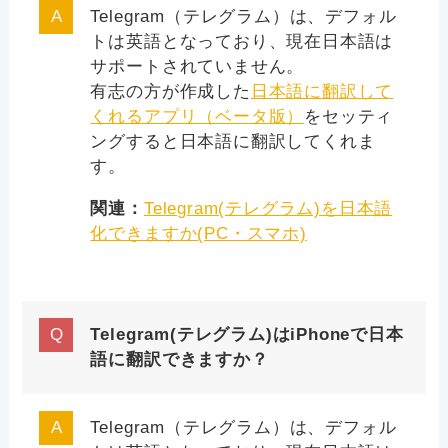
Telegram（テレグラム）は、デフォル
トは英語となっており、現在日本語は
サポートされていません。
有志の方が作成した
日本語に翻訳して
くれるアプリ（ベータ版）
をセッティ
ングすると日本語に翻訳してくれま
す。
関連：
Telegram(テレグラム)を日本語
化できますか(PC・スマホ)
Telegram(テレグラム
)
はiPhoneで日本
語に翻訳できますか？
Telegram（テレグラム）は、デフォル