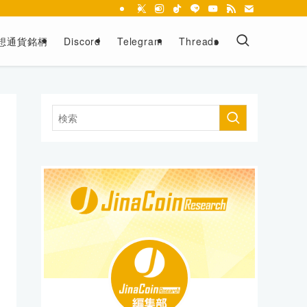
想通貨銘柄
Discord
Telegram
Threads