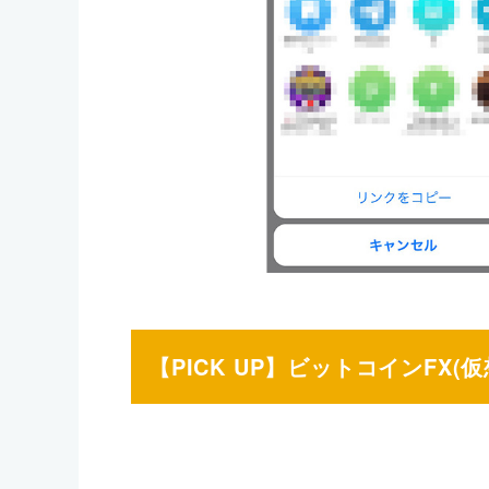
【PICK UP】ビットコインFX(