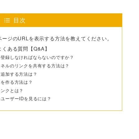
目次
自分のページのURLを表示する方法を教えてください。
てよくある質問【Q&A】
本名で登録しなければならないのですか？
チャンネルのリンクを共有する方法は？
達を追加する方法は？
ンクを作る方法は？
待リンクとは？
分のユーザーIDを見るには？