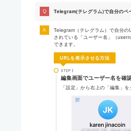
Telegram(テレグラム)で自分
Telegram（テレグラム）で自
されている「ユーザー名」（user
できます。
URLを表示させる方法
STEP
編集画面でユーザー名を確
「設定」から右上の「編集」を