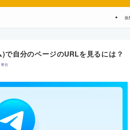
仮
グラム)で自分のページのURLを見るには？
 誉往