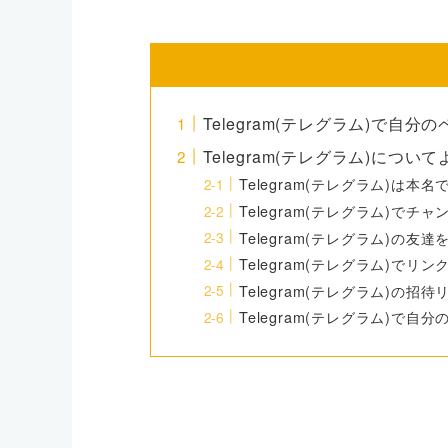
Telegram(テレグラム)で
Telegram(テレグラム)につい
Telegram(テレグラム)は
Telegram(テレグラム)で
Telegram(テレグラム)の友
Telegram(テレグラム)でリ
Telegram(テレグラム)の招
Telegram(テレグラム)で自