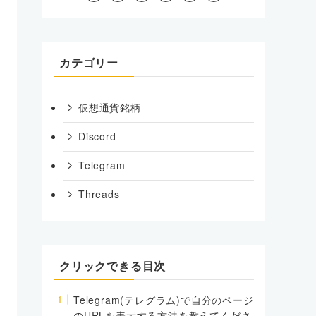
カテゴリー
仮想通貨銘柄
Discord
Telegram
Threads
クリックできる目次
Telegram(テレグラム)で自分のページ
のURLを表示する方法を教えてくださ