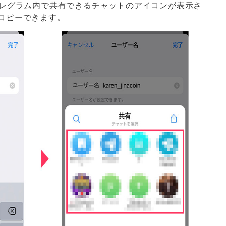
テレグラム内で共有できるチャットのアイコンが表示さ
コピーできます。