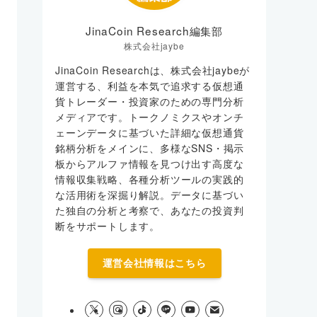
JinaCoin Research編集部
株式会社jaybe
JinaCoin Researchは、株式会社jaybeが
運営する、利益を本気で追求する仮想通
貨トレーダー・投資家のための専門分析
メディアです。トークノミクスやオンチ
ェーンデータに基づいた詳細な仮想通貨
銘柄分析をメインに、多様なSNS・掲示
板からアルファ情報を見つけ出す高度な
情報収集戦略、各種分析ツールの実践的
な活用術を深掘り解説。データに基づい
た独自の分析と考察で、あなたの投資判
断をサポートします。
運営会社情報はこちら