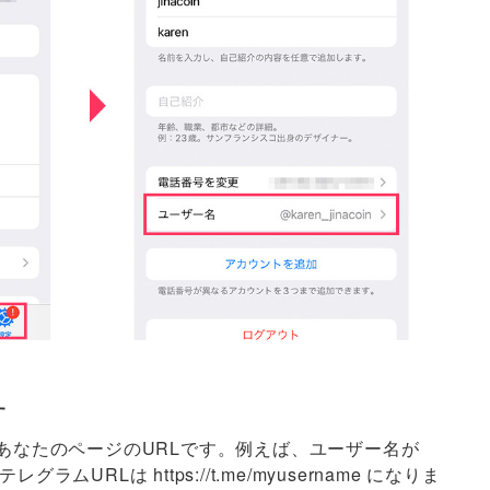
す
あなたのページのURLです。例えば、ユーザー名が
グラムURLは https://t.me/myusername になりま