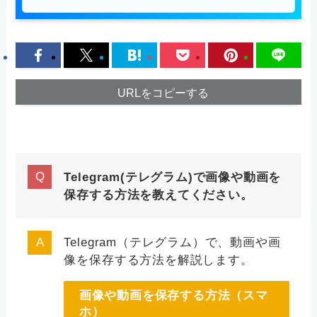
URLをコピーする
Telegram(テレグラム)で画像や動画を
保存する方法を教えてください。
Telegram（テレグラム）で、動画や画
像を保存する方法を解説します。
画像や動画を保存する方法（スマ
ホ）