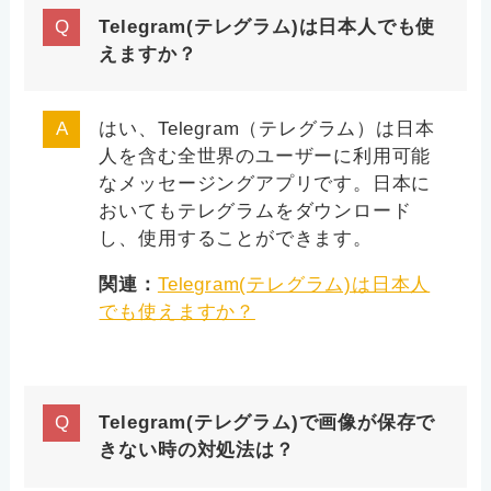
Telegram(テレグラム)は日本人でも使
えますか？
はい、Telegram（テレグラム）は日本
人を含む全世界のユーザーに利用可能
なメッセージングアプリです。日本に
おいてもテレグラムをダウンロード
し、使用することができます。
関連：
Telegram(テレグラム)は日本人
でも使えますか？
Telegram(テレグラム)で画像が保存で
きない時の対処法は？