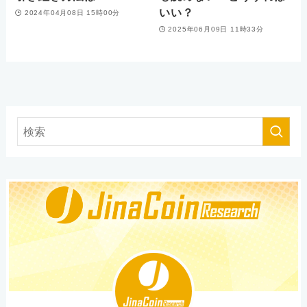
いい？
2024年04月08日 15時00分
2025年06月09日 11時33分