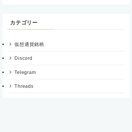
カテゴリー
仮想通貨銘柄
Discord
Telegram
Threads